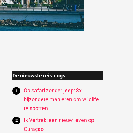
De nieuwste reisblogs
:
Op safari zonder jeep: 3x
bijzondere manieren om wildlife
te spotten
Ik Vertrek: een nieuw leven op
Curaçao