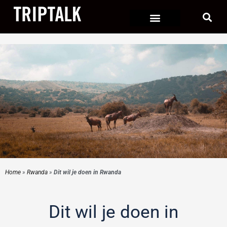
Ga
naar
de
inhoud
Home
»
Rwanda
»
Dit wil je doen in Rwanda
Dit wil je doen in