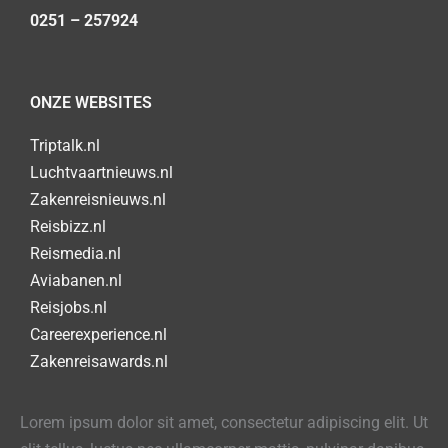
0251 – 257924
ONZE WEBSITES
Triptalk.nl
Luchtvaartnieuws.nl
Zakenreisnieuws.nl
Reisbizz.nl
Reismedia.nl
Aviabanen.nl
Reisjobs.nl
Careerexperience.nl
Zakenreisawards.nl
Lorem ipsum dolor sit amet, consectetur adipiscing elit. Ut