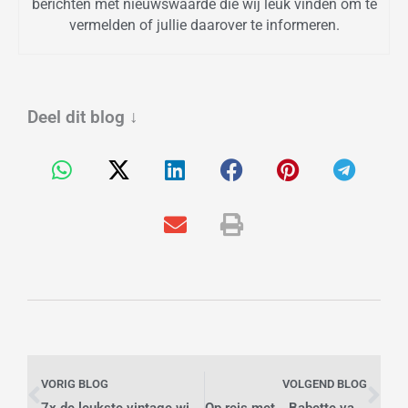
berichten met nieuwswaarde die wij leuk vinden om te
vermelden of jullie daarover te informeren.
Deel dit blog
↓
Vorige
Vo
VORIG BLOG
VOLGEND BLOG
7x de leukste vintage winkels van Rotterdam
Op reis met… Babette van Veen