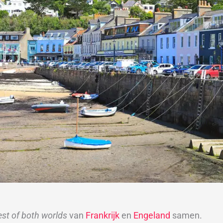
est of both worlds
van
Frankrijk
en
Engeland
samen.