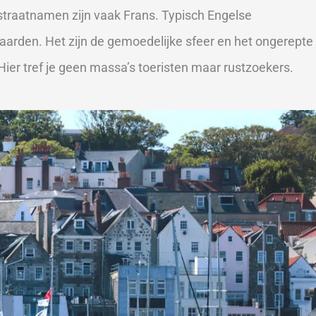
e straatnamen zijn vaak Frans. Typisch Engelse
arden. Het zijn de gemoedelijke sfeer en het ongerepte
ier tref je geen massa’s toeristen maar rustzoekers.