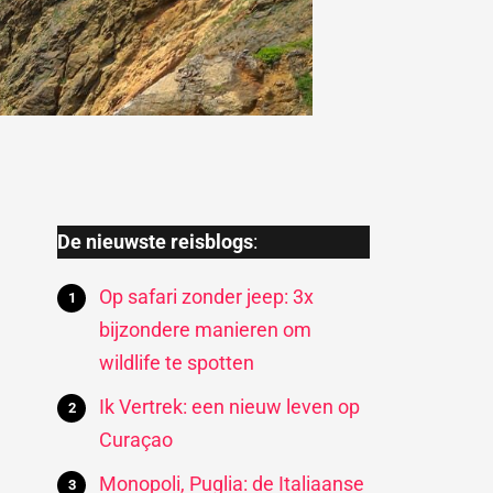
De nieuwste reisblogs
:
Op safari zonder jeep: 3x
bijzondere manieren om
wildlife te spotten
Ik Vertrek: een nieuw leven op
Curaçao
Monopoli, Puglia: de Italiaanse