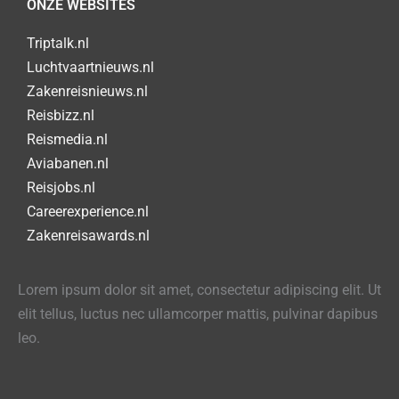
ONZE WEBSITES
Triptalk.nl
Luchtvaartnieuws.nl
Zakenreisnieuws.nl
Reisbizz.nl
Reismedia.nl
Aviabanen.nl
Reisjobs.nl
Careerexperience.nl
Zakenreisawards.nl
Lorem ipsum dolor sit amet, consectetur adipiscing elit. Ut
elit tellus, luctus nec ullamcorper mattis, pulvinar dapibus
leo.