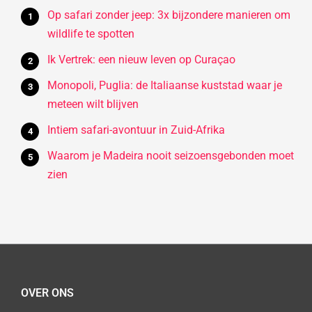
Op safari zonder jeep: 3x bijzondere manieren om
wildlife te spotten
Ik Vertrek: een nieuw leven op Curaçao
Monopoli, Puglia: de Italiaanse kuststad waar je
meteen wilt blijven
Intiem safari-avontuur in Zuid-Afrika
Waarom je Madeira nooit seizoensgebonden moet
zien
OVER ONS