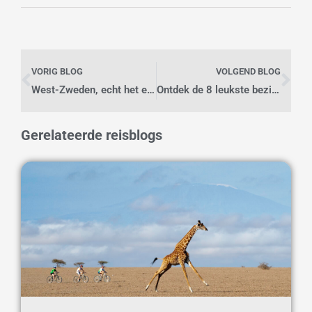
Vorige
Vo
VORIG BLOG
VOLGEND BLOG
West-Zweden, echt het einde
Ontdek de 8 leukste bezienswaardigheden in Keulen
Gerelateerde reisblogs