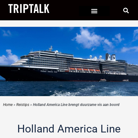
Ga
naar
de
inhoud
Home
»
Reistips
»
Holland America Line brengt duurzame vis aan boord
Holland America Line