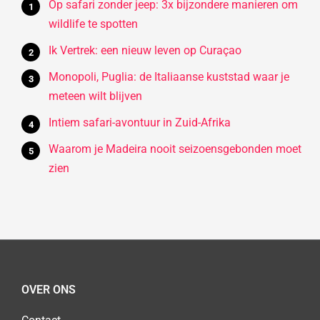
Op safari zonder jeep: 3x bijzondere manieren om
wildlife te spotten
Ik Vertrek: een nieuw leven op Curaçao
Monopoli, Puglia: de Italiaanse kuststad waar je
meteen wilt blijven
Intiem safari-avontuur in Zuid-Afrika
Waarom je Madeira nooit seizoensgebonden moet
zien
OVER ONS