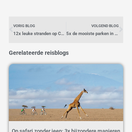
Vorige
Vo
VORIG BLOG
VOLGEND BLOG
12x leuke stranden op Curaçao
5x de mooiste parken in Parijs
Gerelateerde reisblogs
Op safari zonder jeep: 3x bijzondere manieren