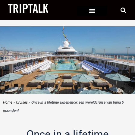
Ga
naar
de
inhoud
Home
»
Cruises
»
Once in a lifetime experience: een wereldcruise van bijna 5
maanden!
Once in a lifetime