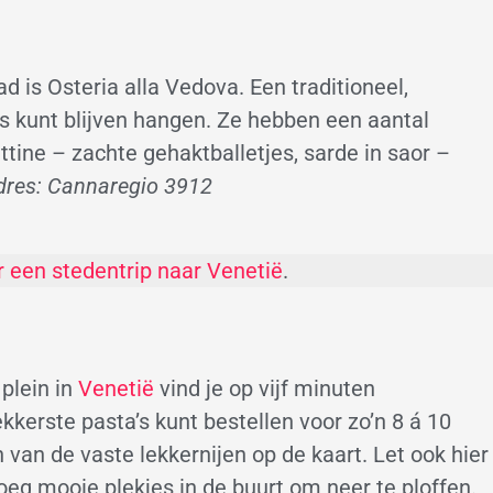
d is Osteria alla Vedova. Een traditioneel,
jes kunt blijven hangen. Ze hebben een aantal
tine – zachte gehaktballetjes, sarde in saor –
dres: Cannaregio 3912
r een stedentrip naar Venetië
.
plein in
Venetië
vind je op vijf minuten
ekkerste pasta’s kunt bestellen voor zo’n 8 á 10
 van de vaste lekkernijen op de kaart. Let ook hier
enoeg mooie plekjes in de buurt om neer te ploffen.