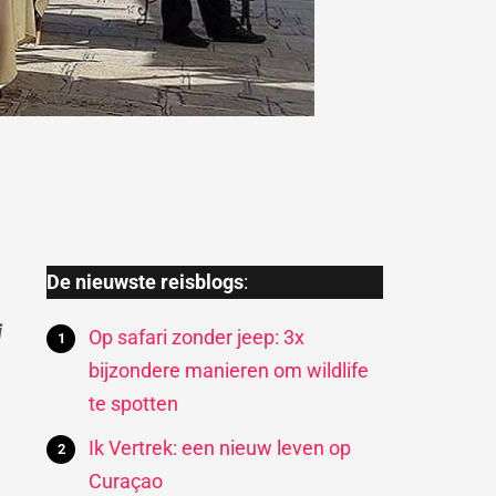
De nieuwste reisblogs
:
j
Op safari zonder jeep: 3x
bijzondere manieren om wildlife
te spotten
Ik Vertrek: een nieuw leven op
Curaçao