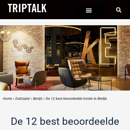
Ga
naar
de
inhoud
Home
»
Duitsland
»
Berlijn
»
De 12 best beoordeelde hotels in Berlijn
De 12 best beoordeelde