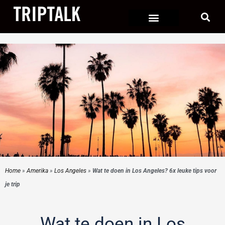
Ga
naar
de
inhoud
Home
»
Amerika
»
Los Angeles
»
Wat te doen in Los Angeles? 6x leuke tips voor
je trip
Wat te doen in Los