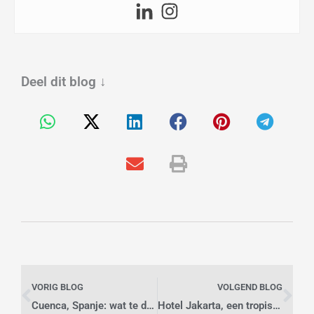
Deel dit blog
↓
Vorige
Vo
VORIG BLOG
VOLGEND BLOG
Cuenca, Spanje: wat te doen in deze historische stad?
Hotel Jakarta, een tropische verrassing in hartje Amsterdam