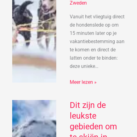
Zweden:
Zweden
dit
is
Vanuit het vliegtuig direct
waarom!
de hondenslede op om
15 minuten later op je
vakantiebestemming aan
te komen en direct de
latten onder te binden:
deze unieke…
Meer lezen »
Dit zijn de
Dit
zijn
leukste
de
gebieden om
leukste
gebieden