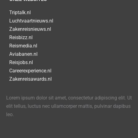
Triptalk.nl
Luchtvaartnieuws.nl
Zakenreisnieuws.nl
Reisbizz.nl
Reismedia.nl
Aviabanen.nl
Reisjobs.nl
Careerexperience.nl
Zakenreisawards.nl
Lorem ipsum dolor sit amet, consectetur adipiscing elit. Ut
elit tellus, luctus nec ullamcorper mattis, pulvinar dapibus
leo.