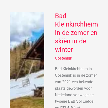
Bad
Bad
Kleinkirchheim
Kleinkirchheim
in
in de zomer en
de
skiën in de
zomer
en
winter
skiën
Oostenrijk
in
de
Bad Kleinkirchheim in
winter
Oostenrijk is in de zomer
van 2021 een bekende
plaats geworden voor
Nederland vanwege de
tv-serie B&B Vol Liefde
op RTL4. Want…