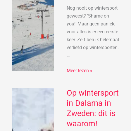
voor
de
Nog nooit op wintersport
beginners
geweest? ‘Shame on
you!’ Maar geen paniek,
voor alles is er een eerste
keer. Zelf ben ik helemaal
verliefd op wintersporten.
…
Meer lezen »
Op wintersport
Op
wintersport
in Dalarna in
in
Zweden: dit is
Dalarna
waarom!
in