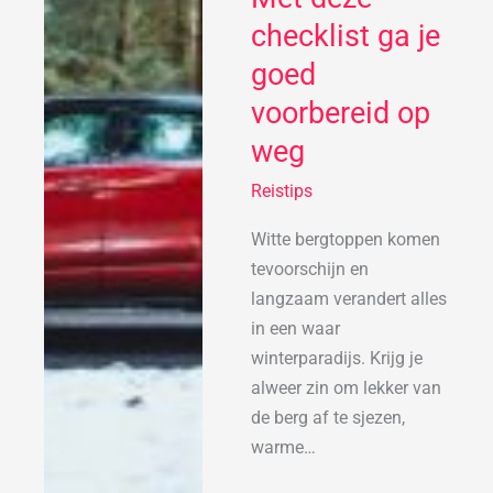
Met
checklist ga je
deze
goed
checklist
voorbereid op
ga
je
weg
goed
Reistips
voorbereid
op
Witte bergtoppen komen
weg
tevoorschijn en
langzaam verandert alles
in een waar
winterparadijs. Krijg je
alweer zin om lekker van
de berg af te sjezen,
warme…