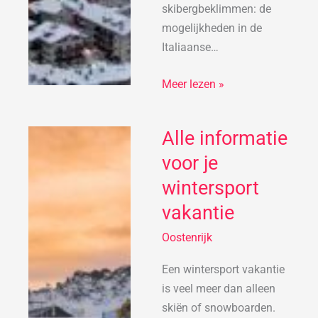
skibergbeklimmen: de
mogelijkheden in de
Italiaanse…
Meer lezen »
Alle informatie
Alle
informatie
voor je
voor
wintersport
je
vakantie
wintersport
vakantie
Oostenrijk
Een wintersport vakantie
is veel meer dan alleen
skiën of snowboarden.