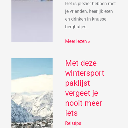
Het is plezier hebben met
je vrienden, heerlijk eten
en drinken in knusse
berghutjes…
Meer lezen »
Met deze
Met
deze
wintersport
wintersport
paklijst
paklijst
vergeet je
vergeet
je
nooit meer
nooit
iets
meer
Reistips
iets