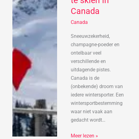
te skiën in
om
Canada
te
Canada
skiën
in
Sneeuwzekerheid,
Canada
champagne-poeder en
ontelbaar veel
verschillende en
uitdagende pistes.
Canada is de
(onbekende) droom van
iedere wintersporter. Een
wintersportbestemming
waar niet vaak aan
gedacht wordt…
Meer lezen »