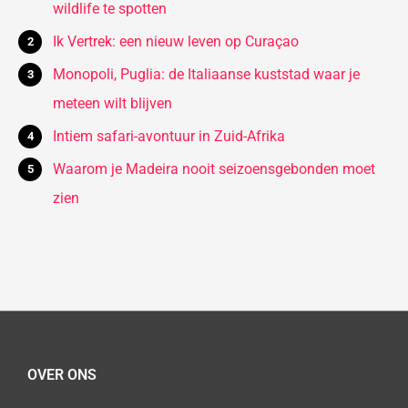
wildlife te spotten
Ik Vertrek: een nieuw leven op Curaçao
Monopoli, Puglia: de Italiaanse kuststad waar je
meteen wilt blijven
Intiem safari-avontuur in Zuid-Afrika
Waarom je Madeira nooit seizoensgebonden moet
zien
OVER ONS