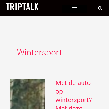
Ga
naar
de
inhoud
Wintersport
Met de auto
Met
de
op
auto
wintersport?
op
Met deze
wintersport?