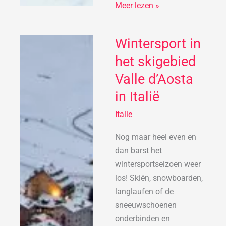
Meer lezen »
Wintersport in
Wintersport
in
het skigebied
het
Valle d’Aosta
skigebied
in Italië
Valle
d’Aosta
Italie
in
Italië
Nog maar heel even en
dan barst het
wintersportseizoen weer
los! Skiën, snowboarden,
langlaufen of de
sneeuwschoenen
onderbinden en