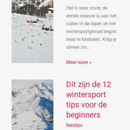
Het is weer zover, de
eerste sneeuw is aan het
vallen in de Alpen en het
wintersportgevoel begint
weer te kriebelen. Krijg je
alweer zin…
Meer lezen »
Dit zijn de 12
Dit
zijn
wintersport
de
tips voor de
12
beginners
wintersport
tips
Reistips