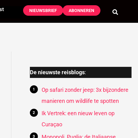
st
NIEUWSBRIEF
ABONNEREN
De nieuwste reisblogs
:
Op safari zonder jeep: 3x bijzondere
manieren om wildlife te spotten
Ik Vertrek: een nieuw leven op
Curaçao
Monopoli, Puglia: de Italiaanse