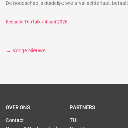
De boodschap is duidelijk: wie afval achterlaat, betaalt 
Redactie TripTalk
/ 4 juni 2026
←
Vorige Nieuws
OVER ONS
PARTNERS
Contact
TUI