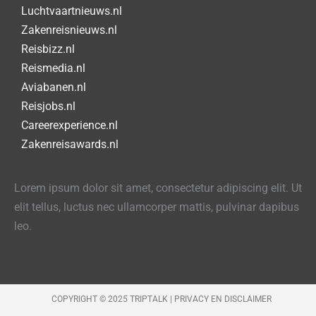
Luchtvaartnieuws.nl
Zakenreisnieuws.nl
Reisbizz.nl
Reismedia.nl
Aviabanen.nl
Reisjobs.nl
Careerexperience.nl
Zakenreisawards.nl
Lorem ipsum dolor sit amet, consectetur adipiscing elit. Ut
elit tellus, luctus nec ullamcorper mattis, pulvinar dapibus
leo.
COPYRIGHT © 2025 TRIPTALK |
PRIVACY EN DISCLAIMER