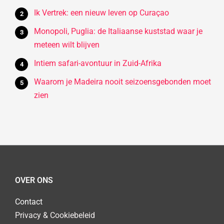
Ik Vertrek: een nieuw leven op Curaçao
Monopoli, Puglia: de Italiaanse kuststad waar je
meteen wilt blijven
Intiem safari-avontuur in Zuid-Afrika
Waarom je Madeira nooit seizoensgebonden moet
zien
OVER ONS
Contact
Privacy & Cookiebeleid