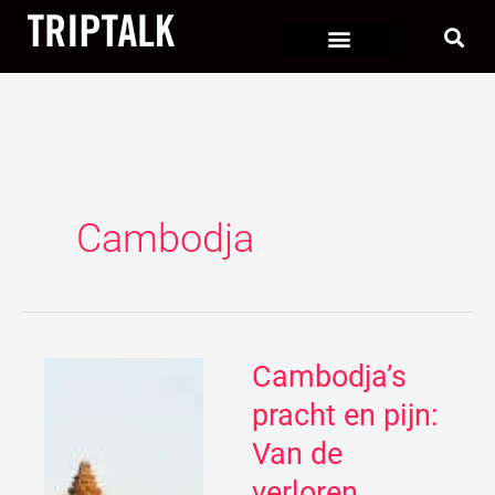
Ga
naar
de
inhoud
Cambodja
Cambodja’s
Cambodja’s
pracht
pracht en pijn:
en
Van de
pijn:
verloren
Van