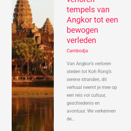
de
tempels van
verloren
Angkor tot een
tempels
bewogen
van
Angkor
verleden
tot
Cambodja
een
bewogen
Van Angkor’s verloren
verleden
steden tot Koh Rong’s
serene stranden, dit
verhaal neemt je mee op
een reis vol cultuur,
geschiedenis en
avontuur. We verkennen
de…