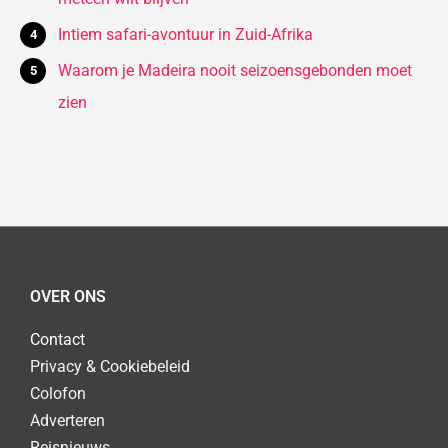
Intiem safari-avontuur in Zuid-Afrika
Waarom je Madeira nooit seizoensgebonden moet
zien
OVER ONS
Contact
Privacy & Cookiebeleid
Colofon
Adverteren
Reisnieuws