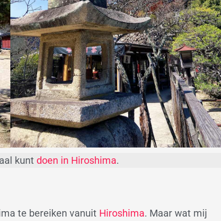
maal kunt
doen in Hiroshima
.
ima te bereiken vanuit
Hiroshima
. Maar wat mij