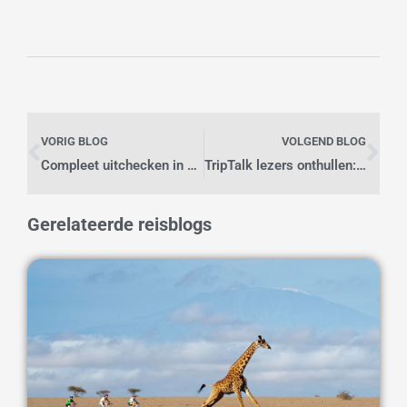
Vorige
Vo
VORIG BLOG
VOLGEND BLOG
Compleet uitchecken in Europa’s Slaaphoofdstad
TripTalk lezers onthullen: Die ene echte vakantieliefde
Gerelateerde reisblogs