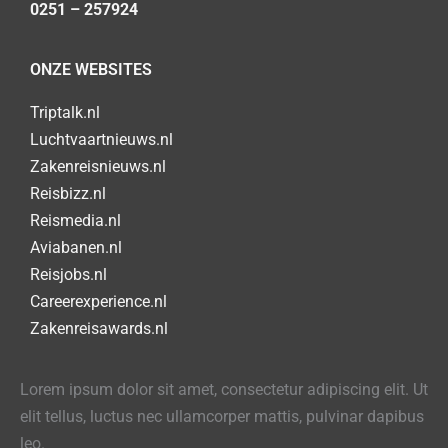
0251 – 257924
ONZE WEBSITES
Triptalk.nl
Luchtvaartnieuws.nl
Zakenreisnieuws.nl
Reisbizz.nl
Reismedia.nl
Aviabanen.nl
Reisjobs.nl
Careerexperience.nl
Zakenreisawards.nl
Lorem ipsum dolor sit amet, consectetur adipiscing elit. Ut
elit tellus, luctus nec ullamcorper mattis, pulvinar dapibus
leo.