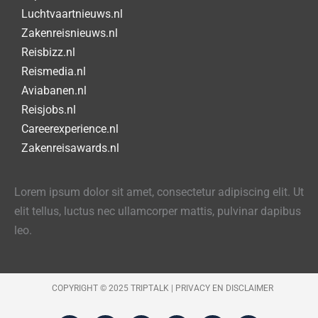
Luchtvaartnieuws.nl
Zakenreisnieuws.nl
Reisbizz.nl
Reismedia.nl
Aviabanen.nl
Reisjobs.nl
Careerexperience.nl
Zakenreisawards.nl
Lorem ipsum dolor sit amet, consectetur adipiscing elit. Ut
elit tellus, luctus nec ullamcorper mattis, pulvinar dapibus
leo.
COPYRIGHT © 2025 TRIPTALK |
PRIVACY EN DISCLAIMER