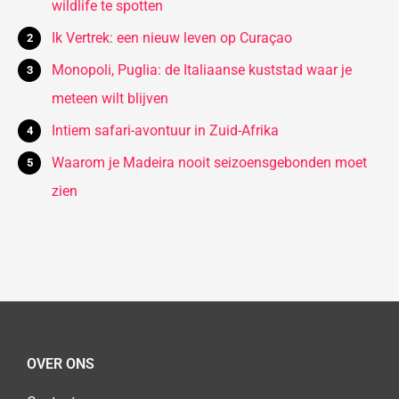
wildlife te spotten
Ik Vertrek: een nieuw leven op Curaçao
Monopoli, Puglia: de Italiaanse kuststad waar je
meteen wilt blijven
Intiem safari-avontuur in Zuid-Afrika
Waarom je Madeira nooit seizoensgebonden moet
zien
OVER ONS